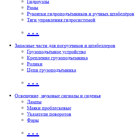
Гидроузлы
Рамы
Рукоятки гидроподъёмников и ручных штабелёров
Тяги управления гидросистемой
…
Запасные части для погрузчиков и штабеллеров
Грузоподъёмное устройство
Крепление грузоподъемника
Ролики
Цепи грузоподъёмника
…
Освещение, звуковые сигналы и сиденья
Лампы
Маяки проблесковые
Указатели поворотов
Фары
…