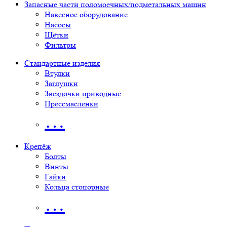
Запасные части поломоечных/подметальных машин
Навесное оборудование
Насосы
Щётки
Фильтры
Стандартные изделия
Втулки
Заглушки
Звёздочки приводные
Прессмасленки
…
Крепёж
Болты
Винты
Гайки
Кольца стопорные
…