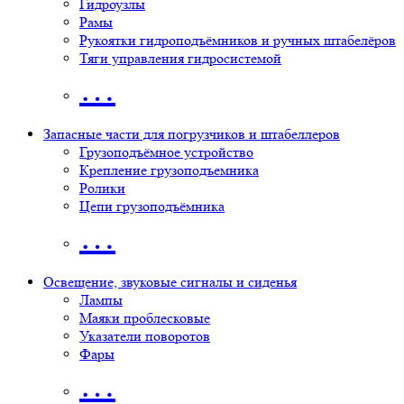
Гидроузлы
Рамы
Рукоятки гидроподъёмников и ручных штабелёров
Тяги управления гидросистемой
…
Запасные части для погрузчиков и штабеллеров
Грузоподъёмное устройство
Крепление грузоподъемника
Ролики
Цепи грузоподъёмника
…
Освещение, звуковые сигналы и сиденья
Лампы
Маяки проблесковые
Указатели поворотов
Фары
…