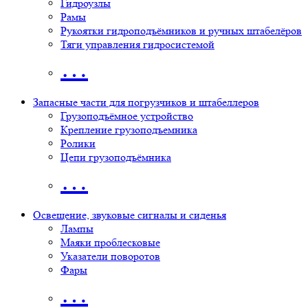
Гидроузлы
Рамы
Рукоятки гидроподъёмников и ручных штабелёров
Тяги управления гидросистемой
…
Запасные части для погрузчиков и штабеллеров
Грузоподъёмное устройство
Крепление грузоподъемника
Ролики
Цепи грузоподъёмника
…
Освещение, звуковые сигналы и сиденья
Лампы
Маяки проблесковые
Указатели поворотов
Фары
…