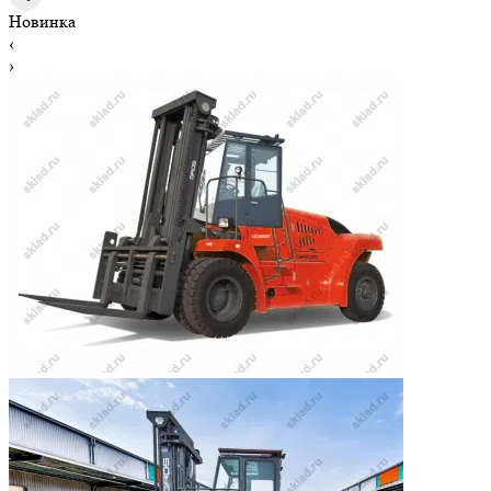
Новинка
‹
›