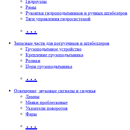
Гидроузлы
Рамы
Рукоятки гидроподъёмников и ручных штабелёров
Тяги управления гидросистемой
…
Запасные части для погрузчиков и штабеллеров
Грузоподъёмное устройство
Крепление грузоподъемника
Ролики
Цепи грузоподъёмника
…
Освещение, звуковые сигналы и сиденья
Лампы
Маяки проблесковые
Указатели поворотов
Фары
…