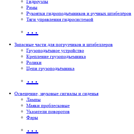
Гидроузлы
Рамы
Рукоятки гидроподъёмников и ручных штабелёров
Тяги управления гидросистемой
…
Запасные части для погрузчиков и штабеллеров
Грузоподъёмное устройство
Крепление грузоподъемника
Ролики
Цепи грузоподъёмника
…
Освещение, звуковые сигналы и сиденья
Лампы
Маяки проблесковые
Указатели поворотов
Фары
…