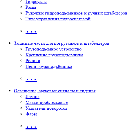
Гидроузлы
Рамы
Рукоятки гидроподъёмников и ручных штабелёров
Тяги управления гидросистемой
…
Запасные части для погрузчиков и штабеллеров
Грузоподъёмное устройство
Крепление грузоподъемника
Ролики
Цепи грузоподъёмника
…
Освещение, звуковые сигналы и сиденья
Лампы
Маяки проблесковые
Указатели поворотов
Фары
…