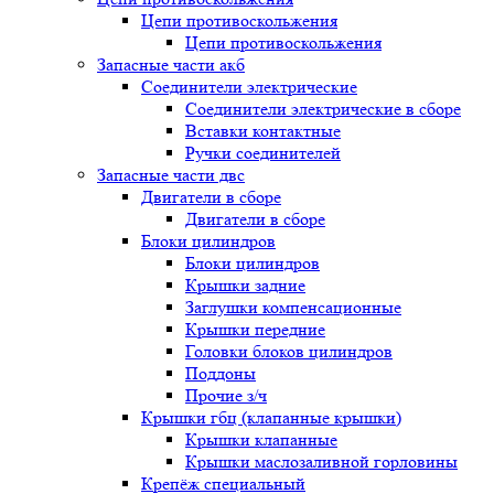
Цепи противоскольжения
Цепи противоскольжения
Запасные части акб
Соединители электрические
Соединители электрические в сборе
Вставки контактные
Ручки соединителей
Запасные части двс
Двигатели в сборе
Двигатели в сборе
Блоки цилиндров
Блоки цилиндров
Крышки задние
Заглушки компенсационные
Крышки передние
Головки блоков цилиндров
Поддоны
Прочие з/ч
Крышки гбц (клапанные крышки)
Крышки клапанные
Крышки маслозаливной горловины
Крепёж специальный