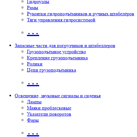
Гидроузлы
Рамы
Рукоятки гидроподъёмников и ручных штабелёров
Тяги управления гидросистемой
…
Запасные части для погрузчиков и штабеллеров
Грузоподъёмное устройство
Крепление грузоподъемника
Ролики
Цепи грузоподъёмника
…
Освещение, звуковые сигналы и сиденья
Лампы
Маяки проблесковые
Указатели поворотов
Фары
…