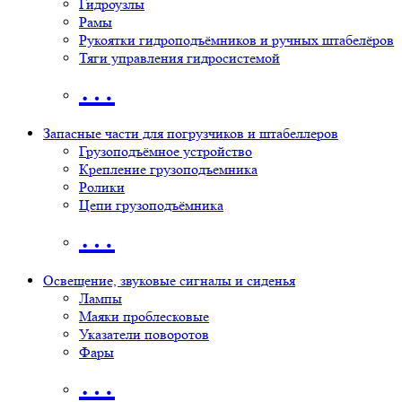
Гидроузлы
Рамы
Рукоятки гидроподъёмников и ручных штабелёров
Тяги управления гидросистемой
…
Запасные части для погрузчиков и штабеллеров
Грузоподъёмное устройство
Крепление грузоподъемника
Ролики
Цепи грузоподъёмника
…
Освещение, звуковые сигналы и сиденья
Лампы
Маяки проблесковые
Указатели поворотов
Фары
…