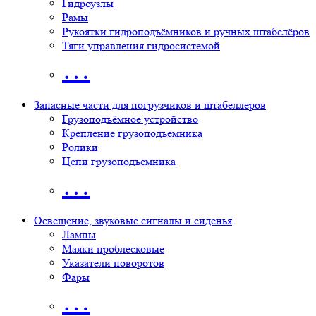
Гидроузлы
Рамы
Рукоятки гидроподъёмников и ручных штабелёров
Тяги управления гидросистемой
…
Запасные части для погрузчиков и штабеллеров
Грузоподъёмное устройство
Крепление грузоподъемника
Ролики
Цепи грузоподъёмника
…
Освещение, звуковые сигналы и сиденья
Лампы
Маяки проблесковые
Указатели поворотов
Фары
…