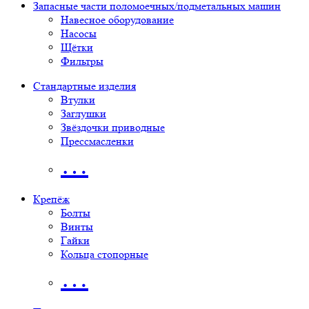
Запасные части поломоечных/подметальных машин
Навесное оборудование
Насосы
Щётки
Фильтры
Стандартные изделия
Втулки
Заглушки
Звёздочки приводные
Прессмасленки
…
Крепёж
Болты
Винты
Гайки
Кольца стопорные
…