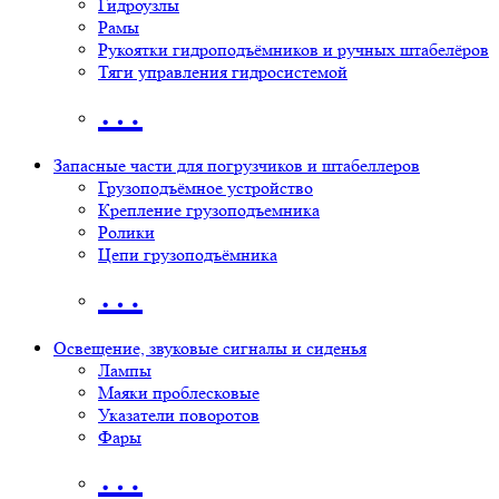
Гидроузлы
Рамы
Рукоятки гидроподъёмников и ручных штабелёров
Тяги управления гидросистемой
…
Запасные части для погрузчиков и штабеллеров
Грузоподъёмное устройство
Крепление грузоподъемника
Ролики
Цепи грузоподъёмника
…
Освещение, звуковые сигналы и сиденья
Лампы
Маяки проблесковые
Указатели поворотов
Фары
…