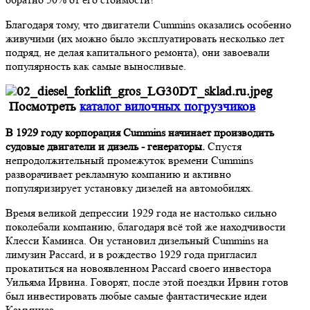
Благодаря тому, что двигатели Cummins оказались особенно
живучими (их можно было эксплуатировать несколько лет
подряд, не делая капитального ремонта), они завоевали
популярность как самые выносливые.
Посмотреть
каталог вилочных погрузчиков
В 1929 году корпорация Cummins начинает производить
судовые двигатели и дизель - генераторы.
Спустя
непродолжительный промежуток времени Cummins
разворачивает рекламную компанию и активно
популяризирует установку дизелей на автомобилях.
Время великой депрессии 1929 года не настолько сильно
поколебали компанию, благодаря всё той же находчивости
Клесси Каминса. Он установил дизельный Cummins на
лимузин Paccard, и в рождество 1929 года пригласил
прокатиться на новоявленном Paccard своего инвестора
Уильяма Ирвина. Говорят, после этой поездки Ирвин готов
был инвестировать любые самые фантастические идеи
Камминса.