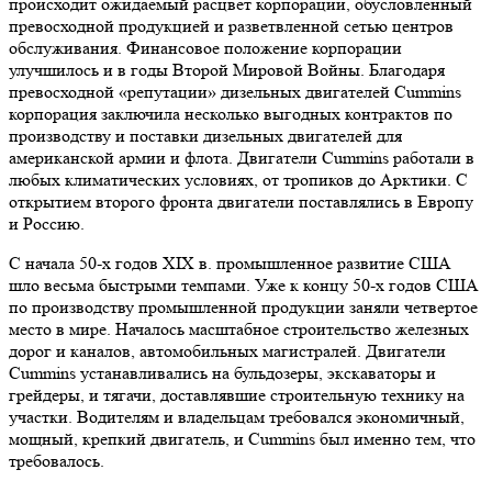
происходит ожидаемый расцвет корпорации, обусловленный
превосходной продукцией и разветвленной сетью центров
обслуживания. Финансовое положение корпорации
улучшилось и в годы Второй Мировой Войны. Благодаря
превосходной «репутации» дизельных двигателей Cummins
корпорация заключила несколько выгодных контрактов по
производству и поставки дизельных двигателей для
американской армии и флота. Двигатели Cummins работали в
любых климатических условиях, от тропиков до Арктики. С
открытием второго фронта двигатели поставлялись в Европу
и Россию.
С начала 50-х годов XIX в. промышленное развитие США
шло весьма быстрыми темпами. Уже к концу 50-х годов США
по производству промышленной продукции заняли четвертое
место в мире. Началось масштабное строительство железных
дорог и каналов, автомобильных магистралей. Двигатели
Cummins устанавливались на бульдозеры, экскаваторы и
грейдеры, и тягачи, доставлявшие строительную технику на
участки. Водителям и владельцам требовался экономичный,
мощный, крепкий двигатель, и Cummins был именно тем, что
требовалось.