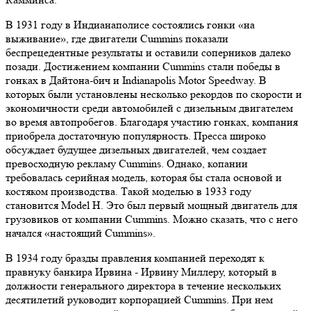
В 1931 году в Индианаполисе состоялись гонки «на
выживание», где двигатели Cummins показали
беспрецедентные результаты и оставили соперников далеко
позади. Достижением компании Cummins стали победы в
гонках в Дайтона-бич и Indianapolis Motor Speedway. В
которых были установлены несколько рекордов по скорости и
экономичности среди автомобилей с дизельным двигателем
во время автопробегов. Благодаря участию гонках, компания
приобрела достаточную популярность. Пресса широко
обсуждает будущее дизельных двигателей, чем создает
превосходную рекламу Сummins. Однако, копании
требовалась серийная модель, которая бы стала основой и
костяком производства. Такой моделью в 1933 году
становится Model H. Это был первый мощный двигатель для
грузовиков от компании Cummins. Можно сказать, что с него
начался «настоящий Cummins».
В 1934 году бразды правления компанией переходят к
правнуку банкира Ирвина - Ирвину Миллеру, который в
должности генерального директора в течение нескольких
десятилетий руководит корпорацией Cummins. При нем