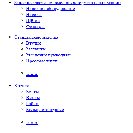
Запасные части поломоечных/подметальных машин
Навесное оборудование
Насосы
Щётки
Фильтры
Стандартные изделия
Втулки
Заглушки
Звёздочки приводные
Прессмасленки
…
Крепёж
Болты
Винты
Гайки
Кольца стопорные
…