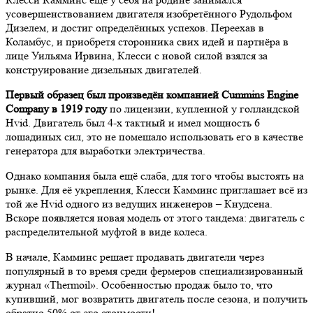
усовершенствованием двигателя изобретённого Рудольфом
Дизелем, и достиг определённых успехов. Переехав в
Коламбус, и приобретя сторонника свих идей и партнёра в
лице Уильяма Ирвина, Клесси с новой силой взялся за
конструирование дизельных двигателей.
Первый образец был произведён компанией Cummins Engine
Company в 1919 году
по лицензии, купленной у голландской
Hvid. Двигатель был 4-х тактный и имел мощность 6
лошадиных сил, это не помешало использовать его в качестве
генератора для выработки электричества.
Однако компания была ещё слаба, для того чтобы выстоять на
рынке. Для её укрепления, Клесси Камминс приглашает всё из
той же Hvid одного из ведущих инженеров – Кнудсена.
Вскоре появляется новая модель от этого тандема: двигатель с
распределительной муфтой в виде колеса.
В начале, Камминс решает продавать двигатели через
популярный в то время среди фермеров специализированный
журнал «Thermoil». Особенностью продаж было то, что
купивший, мог возвратить двигатель после сезона, и получить
обратно 50% от его стоимости!