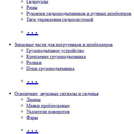
Гидроузлы
Рамы
Рукоятки гидроподъёмников и ручных штабелёров
Тяги управления гидросистемой
…
Запасные части для погрузчиков и штабеллеров
Грузоподъёмное устройство
Крепление грузоподъемника
Ролики
Цепи грузоподъёмника
…
Освещение, звуковые сигналы и сиденья
Лампы
Маяки проблесковые
Указатели поворотов
Фары
…