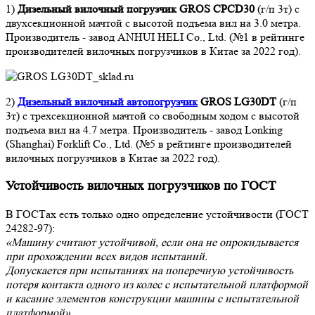
1)
Дизельный вилочный погрузчик GROS CPCD30
(г/п 3т) с
двухсекционной мачтой с высотой подъема вил на 3.0 метра.
Производитель - завод ANHUI HELI Co., Ltd. (№1 в рейтинге
производителей вилочных погрузчиков в Китае за 2022 год).
2)
Дизельный вилочный автопогрузчик
GROS LG30DT
(г/п
3т) с трехсекционной мачтой со свободным ходом с высотой
подъема вил на 4.7 метра. Производитель - завод Lonking
(Shanghai) Forklift Co., Ltd. (№5 в рейтинге производителей
вилочных погрузчиков в Китае за 2022 год).
Устойчивость вилочных погрузчиков по ГОСТ
В ГОСТах есть только одно определение устойчивости (ГОСТ
24282-97):
«Машину считают устойчивой, если она не опрокидывается
при прохождении всех видов испытаний.
Допускается при испытаниях на поперечную устойчивость
потеря контакта одного из колес с испытательной платформой
и касание элементов конструкции машины с испытательной
платформой»
.