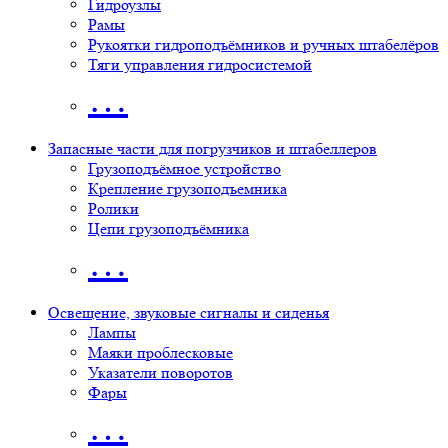
Гидроузлы
Рамы
Рукоятки гидроподъёмников и ручных штабелёров
Тяги управления гидросистемой
…
Запасные части для погрузчиков и штабеллеров
Грузоподъёмное устройство
Крепление грузоподъемника
Ролики
Цепи грузоподъёмника
…
Освещение, звуковые сигналы и сиденья
Лампы
Маяки проблесковые
Указатели поворотов
Фары
…