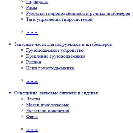
Гидроузлы
Рамы
Рукоятки гидроподъёмников и ручных штабелёров
Тяги управления гидросистемой
…
Запасные части для погрузчиков и штабеллеров
Грузоподъёмное устройство
Крепление грузоподъемника
Ролики
Цепи грузоподъёмника
…
Освещение, звуковые сигналы и сиденья
Лампы
Маяки проблесковые
Указатели поворотов
Фары
…