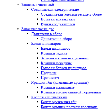
Запасные части акб
Соединители электрические
Соединители электрические в сборе
Вставки контактные
Ручки соединителей
Запасные части двс
Двигатели в сборе
Двигатели в сборе
Блоки цилиндров
Блоки цилиндров
Крышки задние
Заглушки компенсационные
Крышки передние
Головки блоков цилиндров
Поддоны
Прочие з/ч
Крышки гбц (клапанные крышки)
Крышки клапанные
Крышки маслозаливной горловины
Крепёж специальный
Болты крепления гбц
Болты крышек постели коленвала