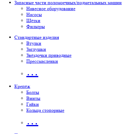
Запасные части поломоечных/подметальных машин
Навесное оборудование
Насосы
Щётки
Фильтры
Стандартные изделия
Втулки
Заглушки
Звёздочки приводные
Прессмасленки
…
Крепёж
Болты
Винты
Гайки
Кольца стопорные
…