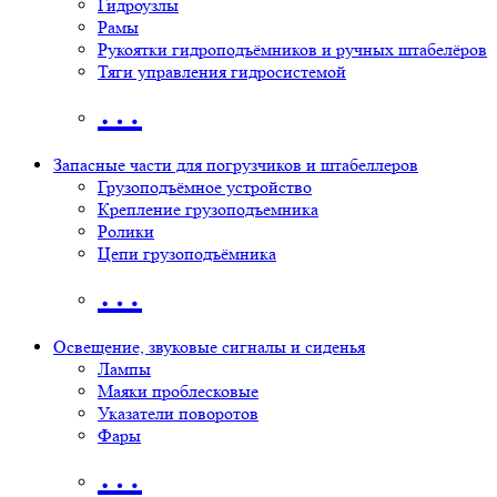
Гидроузлы
Рамы
Рукоятки гидроподъёмников и ручных штабелёров
Тяги управления гидросистемой
…
Запасные части для погрузчиков и штабеллеров
Грузоподъёмное устройство
Крепление грузоподъемника
Ролики
Цепи грузоподъёмника
…
Освещение, звуковые сигналы и сиденья
Лампы
Маяки проблесковые
Указатели поворотов
Фары
…