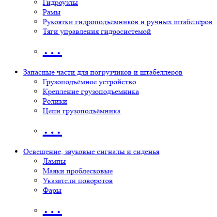
Гидроузлы
Рамы
Рукоятки гидроподъёмников и ручных штабелёров
Тяги управления гидросистемой
…
Запасные части для погрузчиков и штабеллеров
Грузоподъёмное устройство
Крепление грузоподъемника
Ролики
Цепи грузоподъёмника
…
Освещение, звуковые сигналы и сиденья
Лампы
Маяки проблесковые
Указатели поворотов
Фары
…