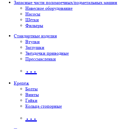
Запасные части поломоечных/подметальных машин
Навесное оборудование
Насосы
Щётки
Фильтры
Стандартные изделия
Втулки
Заглушки
Звёздочки приводные
Прессмасленки
…
Крепёж
Болты
Винты
Гайки
Кольца стопорные
…