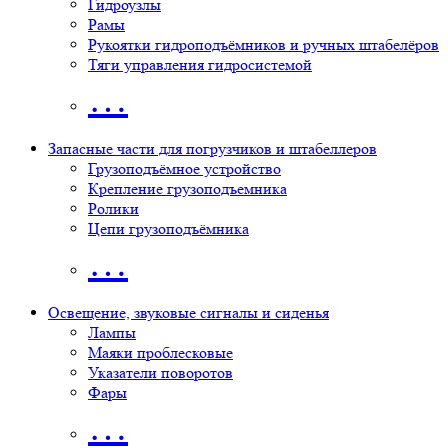
Гидроузлы
Рамы
Рукоятки гидроподъёмников и ручных штабелёров
Тяги управления гидросистемой
…
Запасные части для погрузчиков и штабеллеров
Грузоподъёмное устройство
Крепление грузоподъемника
Ролики
Цепи грузоподъёмника
…
Освещение, звуковые сигналы и сиденья
Лампы
Маяки проблесковые
Указатели поворотов
Фары
…