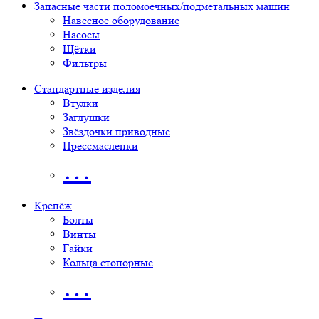
Запасные части поломоечных/подметальных машин
Навесное оборудование
Насосы
Щётки
Фильтры
Стандартные изделия
Втулки
Заглушки
Звёздочки приводные
Прессмасленки
…
Крепёж
Болты
Винты
Гайки
Кольца стопорные
…