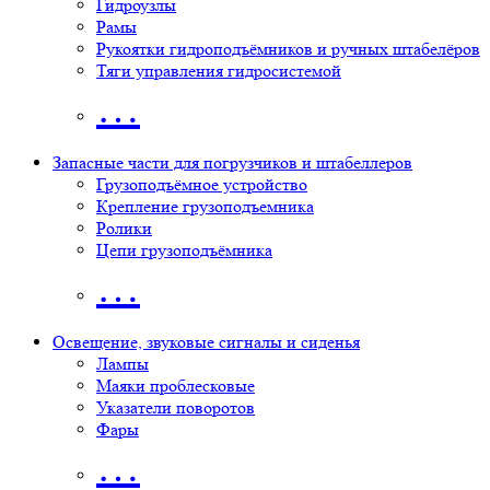
Гидроузлы
Рамы
Рукоятки гидроподъёмников и ручных штабелёров
Тяги управления гидросистемой
…
Запасные части для погрузчиков и штабеллеров
Грузоподъёмное устройство
Крепление грузоподъемника
Ролики
Цепи грузоподъёмника
…
Освещение, звуковые сигналы и сиденья
Лампы
Маяки проблесковые
Указатели поворотов
Фары
…