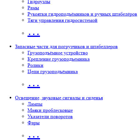
Гидроузлы
Рамы
Рукоятки гидроподъёмников и ручных штабелёров
Тяги управления гидросистемой
…
Запасные части для погрузчиков и штабеллеров
Грузоподъёмное устройство
Крепление грузоподъемника
Ролики
Цепи грузоподъёмника
…
Освещение, звуковые сигналы и сиденья
Лампы
Маяки проблесковые
Указатели поворотов
Фары
…