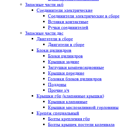
Запасные части акб
Соединители электрические
Соединители электрические в сборе
Вставки контактные
Ручки соединителей
Запасные части двс
Двигатели в сборе
Двигатели в сборе
Блоки цилиндров
Блоки цилиндров
Крышки задние
Заглушки компенсационные
Крышки передние
Головки блоков цилиндров
Поддоны
Прочие з/ч
Крышки гбц (клапанные крышки)
Крышки клапанные
Крышки маслозаливной горловины
Крепёж специальный
Болты крепления гбц
Болты крышек постели коленвала