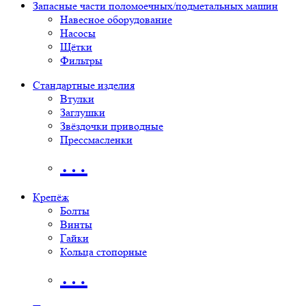
Запасные части поломоечных/подметальных машин
Навесное оборудование
Насосы
Щётки
Фильтры
Стандартные изделия
Втулки
Заглушки
Звёздочки приводные
Прессмасленки
…
Крепёж
Болты
Винты
Гайки
Кольца стопорные
…