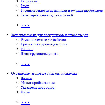
Гидроузлы
Рамы
Рукоятки гидроподъёмников и ручных штабелёров
Тяги управления гидросистемой
…
Запасные части для погрузчиков и штабеллеров
Грузоподъёмное устройство
Крепление грузоподъемника
Ролики
Цепи грузоподъёмника
…
Освещение, звуковые сигналы и сиденья
Лампы
Маяки проблесковые
Указатели поворотов
Фары
…