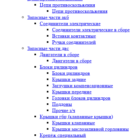
Цепи противоскольжения
Цепи противоскольжения
Запасные части акб
Соединители электрические
Соединители электрические в сборе
Вставки контактные
Ручки соединителей
Запасные части двс
Двигатели в сборе
Двигатели в сборе
Блоки цилиндров
Блоки цилиндров
Крышки задние
Заглушки компенсационные
Крышки передние
Головки блоков цилиндров
Поддоны
Прочие з/ч
Крышки гбц (клапанные крышки)
Крышки клапанные
Крышки маслозаливной горловины
Крепёж специальный