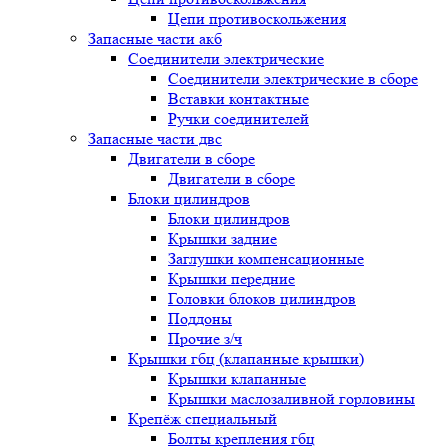
Цепи противоскольжения
Запасные части акб
Соединители электрические
Соединители электрические в сборе
Вставки контактные
Ручки соединителей
Запасные части двс
Двигатели в сборе
Двигатели в сборе
Блоки цилиндров
Блоки цилиндров
Крышки задние
Заглушки компенсационные
Крышки передние
Головки блоков цилиндров
Поддоны
Прочие з/ч
Крышки гбц (клапанные крышки)
Крышки клапанные
Крышки маслозаливной горловины
Крепёж специальный
Болты крепления гбц