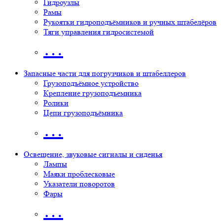
Гидроузлы
Рамы
Рукоятки гидроподъёмников и ручных штабелёров
Тяги управления гидросистемой
…
Запасные части для погрузчиков и штабеллеров
Грузоподъёмное устройство
Крепление грузоподъемника
Ролики
Цепи грузоподъёмника
…
Освещение, звуковые сигналы и сиденья
Лампы
Маяки проблесковые
Указатели поворотов
Фары
…