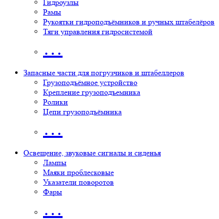
Гидроузлы
Рамы
Рукоятки гидроподъёмников и ручных штабелёров
Тяги управления гидросистемой
…
Запасные части для погрузчиков и штабеллеров
Грузоподъёмное устройство
Крепление грузоподъемника
Ролики
Цепи грузоподъёмника
…
Освещение, звуковые сигналы и сиденья
Лампы
Маяки проблесковые
Указатели поворотов
Фары
…