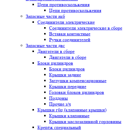
Цепи противоскольжения
Цепи противоскольжения
Запасные части акб
Соединители электрические
Соединители электрические в сборе
Вставки контактные
Ручки соединителей
Запасные части двс
Двигатели в сборе
Двигатели в сборе
Блоки цилиндров
Блоки цилиндров
Крышки задние
Заглушки компенсационные
Крышки передние
Головки блоков цилиндров
Поддоны
Прочие з/ч
Крышки гбц (клапанные крышки)
Крышки клапанные
Крышки маслозаливной горловины
Крепёж специальный