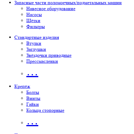
Запасные части поломоечных/подметальных машин
Навесное оборудование
Насосы
Щётки
Фильтры
Стандартные изделия
Втулки
Заглушки
Звёздочки приводные
Прессмасленки
…
Крепёж
Болты
Винты
Гайки
Кольца стопорные
…