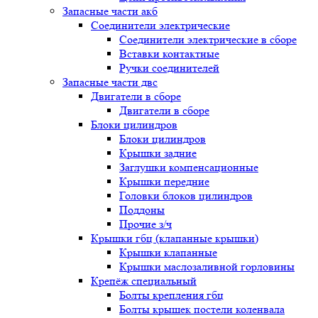
Запасные части акб
Соединители электрические
Соединители электрические в сборе
Вставки контактные
Ручки соединителей
Запасные части двс
Двигатели в сборе
Двигатели в сборе
Блоки цилиндров
Блоки цилиндров
Крышки задние
Заглушки компенсационные
Крышки передние
Головки блоков цилиндров
Поддоны
Прочие з/ч
Крышки гбц (клапанные крышки)
Крышки клапанные
Крышки маслозаливной горловины
Крепёж специальный
Болты крепления гбц
Болты крышек постели коленвала