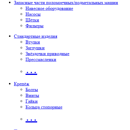
Запасные части поломоечных/подметальных машин
Навесное оборудование
Насосы
Щётки
Фильтры
Стандартные изделия
Втулки
Заглушки
Звёздочки приводные
Прессмасленки
…
Крепёж
Болты
Винты
Гайки
Кольца стопорные
…