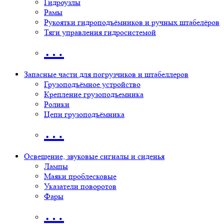
Гидроузлы
Рамы
Рукоятки гидроподъёмников и ручных штабелёров
Тяги управления гидросистемой
…
Запасные части для погрузчиков и штабеллеров
Грузоподъёмное устройство
Крепление грузоподъемника
Ролики
Цепи грузоподъёмника
…
Освещение, звуковые сигналы и сиденья
Лампы
Маяки проблесковые
Указатели поворотов
Фары
…