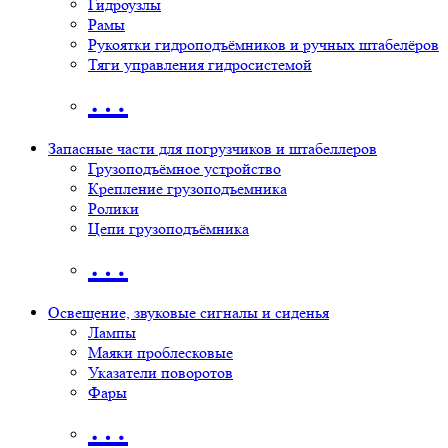
Гидроузлы
Рамы
Рукоятки гидроподъёмников и ручных штабелёров
Тяги управления гидросистемой
…
Запасные части для погрузчиков и штабеллеров
Грузоподъёмное устройство
Крепление грузоподъемника
Ролики
Цепи грузоподъёмника
…
Освещение, звуковые сигналы и сиденья
Лампы
Маяки проблесковые
Указатели поворотов
Фары
…