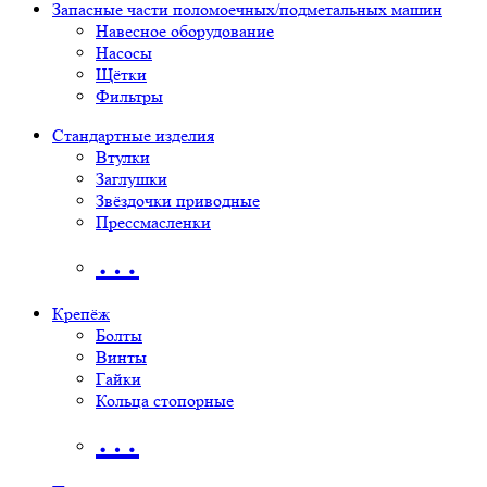
Запасные части поломоечных/подметальных машин
Навесное оборудование
Насосы
Щётки
Фильтры
Стандартные изделия
Втулки
Заглушки
Звёздочки приводные
Прессмасленки
…
Крепёж
Болты
Винты
Гайки
Кольца стопорные
…