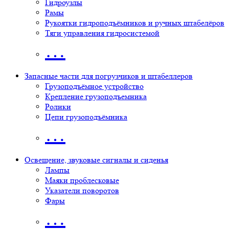
Гидроузлы
Рамы
Рукоятки гидроподъёмников и ручных штабелёров
Тяги управления гидросистемой
…
Запасные части для погрузчиков и штабеллеров
Грузоподъёмное устройство
Крепление грузоподъемника
Ролики
Цепи грузоподъёмника
…
Освещение, звуковые сигналы и сиденья
Лампы
Маяки проблесковые
Указатели поворотов
Фары
…