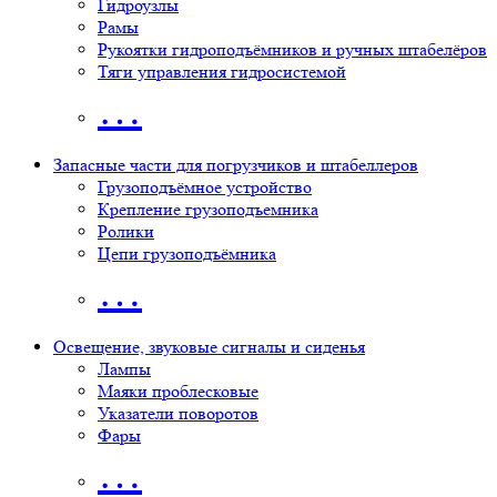
Гидроузлы
Рамы
Рукоятки гидроподъёмников и ручных штабелёров
Тяги управления гидросистемой
…
Запасные части для погрузчиков и штабеллеров
Грузоподъёмное устройство
Крепление грузоподъемника
Ролики
Цепи грузоподъёмника
…
Освещение, звуковые сигналы и сиденья
Лампы
Маяки проблесковые
Указатели поворотов
Фары
…