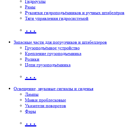
Гидроузлы
Рамы
Рукоятки гидроподъёмников и ручных штабелёров
Тяги управления гидросистемой
…
Запасные части для погрузчиков и штабеллеров
Грузоподъёмное устройство
Крепление грузоподъемника
Ролики
Цепи грузоподъёмника
…
Освещение, звуковые сигналы и сиденья
Лампы
Маяки проблесковые
Указатели поворотов
Фары
…