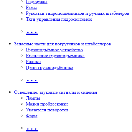
Гидроузлы
Рамы
Рукоятки гидроподъёмников и ручных штабелёров
Тяги управления гидросистемой
…
Запасные части для погрузчиков и штабеллеров
Грузоподъёмное устройство
Крепление грузоподъемника
Ролики
Цепи грузоподъёмника
…
Освещение, звуковые сигналы и сиденья
Лампы
Маяки проблесковые
Указатели поворотов
Фары
…