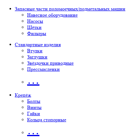
Запасные части поломоечных/подметальных машин
Навесное оборудование
Насосы
Щётки
Фильтры
Стандартные изделия
Втулки
Заглушки
Звёздочки приводные
Прессмасленки
…
Крепёж
Болты
Винты
Гайки
Кольца стопорные
…