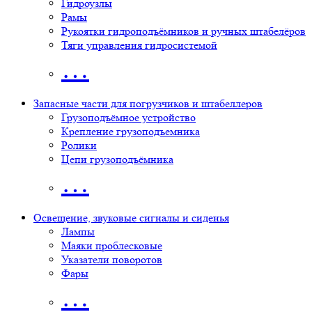
Гидроузлы
Рамы
Рукоятки гидроподъёмников и ручных штабелёров
Тяги управления гидросистемой
…
Запасные части для погрузчиков и штабеллеров
Грузоподъёмное устройство
Крепление грузоподъемника
Ролики
Цепи грузоподъёмника
…
Освещение, звуковые сигналы и сиденья
Лампы
Маяки проблесковые
Указатели поворотов
Фары
…