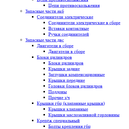
Цепи противоскольжения
Запасные части акб
Соединители электрические
Соединители электрические в сборе
Вставки контактные
Ручки соединителей
Запасные части двс
Двигатели в сборе
Двигатели в сборе
Блоки цилиндров
Блоки цилиндров
Крышки задние
Заглушки компенсационные
Крышки передние
Головки блоков цилиндров
Поддоны
Прочие з/ч
Крышки гбц (клапанные крышки)
Крышки клапанные
Крышки маслозаливной горловины
Крепёж специальный
Болты крепления гбц