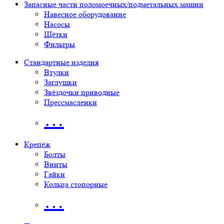
Запасные части поломоечных/подметальных машин
Навесное оборудование
Насосы
Щётки
Фильтры
Стандартные изделия
Втулки
Заглушки
Звёздочки приводные
Прессмасленки
…
Крепёж
Болты
Винты
Гайки
Кольца стопорные
…