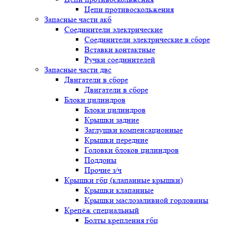
Цепи противоскольжения
Запасные части акб
Соединители электрические
Соединители электрические в сборе
Вставки контактные
Ручки соединителей
Запасные части двс
Двигатели в сборе
Двигатели в сборе
Блоки цилиндров
Блоки цилиндров
Крышки задние
Заглушки компенсационные
Крышки передние
Головки блоков цилиндров
Поддоны
Прочие з/ч
Крышки гбц (клапанные крышки)
Крышки клапанные
Крышки маслозаливной горловины
Крепёж специальный
Болты крепления гбц