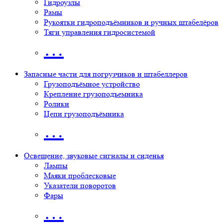
Гидроузлы
Рамы
Рукоятки гидроподъёмников и ручных штабелёров
Тяги управления гидросистемой
…
Запасные части для погрузчиков и штабеллеров
Грузоподъёмное устройство
Крепление грузоподъемника
Ролики
Цепи грузоподъёмника
…
Освещение, звуковые сигналы и сиденья
Лампы
Маяки проблесковые
Указатели поворотов
Фары
…